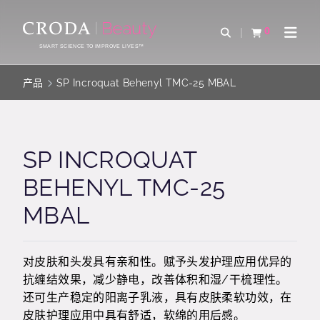
SKIP
SKIP
TO
TO
0
Open Search
查看购物车
Open 
CONTENT
MENU
SMART SCIENCE TO IMPROVE LIVES™
产品
SP Incroquat Behenyl TMC-25 MBAL
SP INCROQUAT
BEHENYL TMC-25
MBAL
对皮肤和头发具有亲和性。赋予头发护理应用优异的
抗缠结效果，减少静电，改善体积和湿/干梳理性。
还可生产稳定的阳离子乳液，具有皮肤柔软功效，在
皮肤护理应用中具有舒适，软绵的用后感。