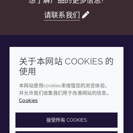
想了解产品的更多信息?
请联系我们
Wechat
Youku
Zhihu
Tiktok
关于本网站 COOKIES 的
使用
企业
法律信息
本网站使用cookies来增强您的浏览体验，
年度报告
条款和条件
并允许我们收集我们用于改善网站的信息。
可持续发展报告
隐私政策
Cookies
禾大集团
可访问性声明
Cookie政策
接受所有 COOKIES