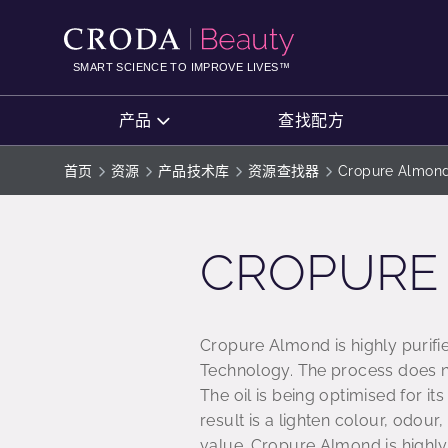
SKIP
SKIP
TO
TO
CONTENT
MENU
SMART SCIENCE TO IMPROVE LIVES™
产品
查找配方
首页
资源
产品技术库
资源查找器
Cropure Almon
CROPURE
Cropure Almond is highly purif
Technology. The process does not
The oil is being optimised for its
result is a lighten colour, odour
value. Cropure Almond is highly 