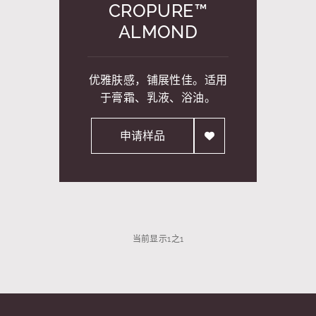
CROPURE™
ALMOND
优雅肤感，铺展性佳。适用
于膏霜、乳液、浴油。
申请样品
当前显示
1
之
1