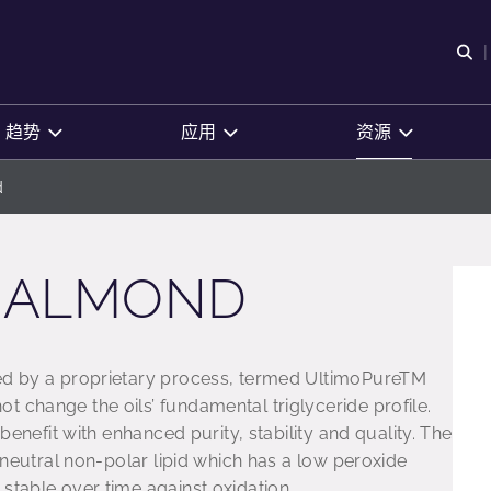
O
趋势
应用
资源
d
 ALMOND
ied by a proprietary process, termed UltimoPureTM
 change the oils’ fundamental triglyceride profile.
 benefit with enhanced purity, stability and quality. The
, neutral non-polar lipid which has a low peroxide
stable over time against oxidation.