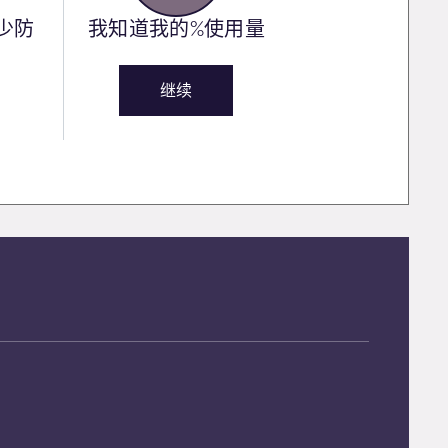
少防
我知道我的%使用量
继续