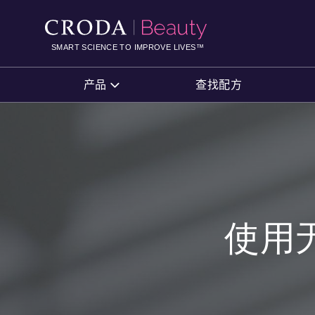
SKIP
SKIP
TO
TO
CONTENT
MENU
SMART SCIENCE TO IMPROVE LIVES™
产品
查找配方
使用