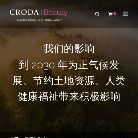
SKIP
SKIP
TO
TO
0
Open Search
查看购物车
Open 
CONTENT
MENU
SMART SCIENCE TO IMPROVE LIVES™
我们的影响
到 2030 年为正气候发
展、节约土地资源、人类
健康福祉带来积极影响