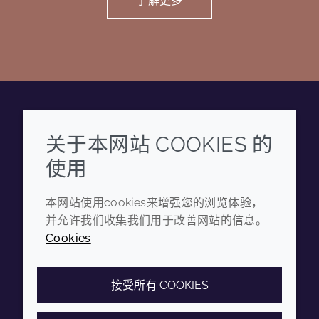
了解更多
Wechat
Youku
Zhihu
Tiktok
关于本网站 COOKIES 的
使用
企业
法律信息
本网站使用cookies来增强您的浏览体验，
年度报告
条款和条件
并允许我们收集我们用于改善网站的信息。
可持续发展报告
隐私政策
Cookies
禾大集团
可访问性声明
Cookie政策
接受所有 COOKIES