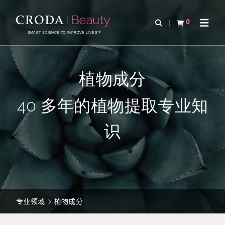
SKIP
SKIP
TO
TO
0
Open Search
查看购物车
Open 
CONTENT
MENU
SMART SCIENCE TO IMPROVE LIVES™
植物成分
40 多年的植物提取专业知
识
专业领域
植物成分