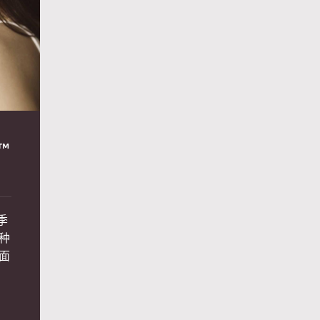
™
季
种
面