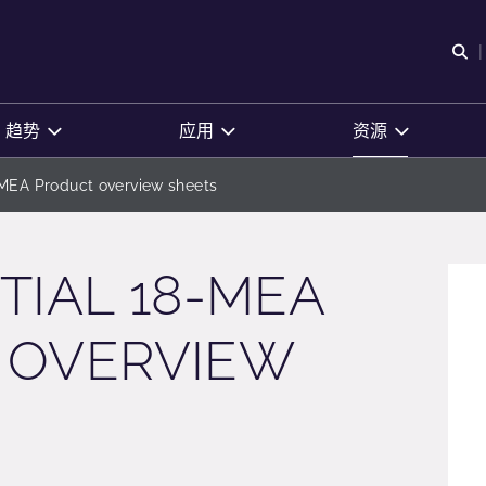
O
趋势
应用
资源
-MEA Product overview sheets
TIAL 18-MEA
 OVERVIEW