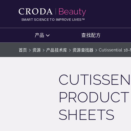
SKIP
SKIP
TO
TO
CONTENT
MENU
SMART SCIENCE TO IMPROVE LIVES™
产品
查找配方
首页
资源
产品技术库
资源查找器
Cutissential 18
CUTISSEN
PRODUCT
SHEETS