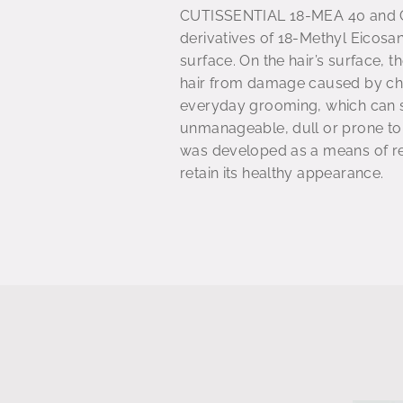
CUTISSENTIAL 18-MEA 40 and 
derivatives of 18-Methyl Eicosan
surface. On the hair’s surface, t
hair from damage caused by che
everyday grooming, which can str
unmanageable, dull or prone t
was developed as a means of rep
retain its healthy appearance.