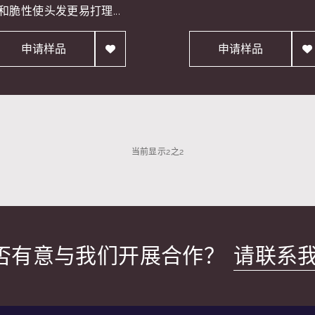
和脆性使头发更易打理...
申请样品
申请样品
当前显示
2
之
2
否有意与我们开展合作？
请联系