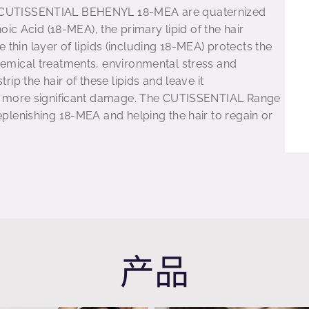
CUTISSENTIAL BEHENYL 18-MEA are quaternized
oic Acid (18-MEA), the primary lipid of the hair
he thin layer of lipids (including 18-MEA) protects the
mical treatments, environmental stress and
ip the hair of these lipids and leave it
o more significant damage. The CUTISSENTIAL Range
lenishing 18-MEA and helping the hair to regain or
产品