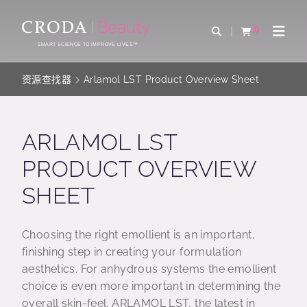
SKIP
SKIP
TO
TO
0
Open Search
查看购物车
Open 
CONTENT
MENU
SMART SCIENCE TO IMPROVE LIVES™
资源查找器
Arlamol LST Product Overview Sheet
ARLAMOL LST
PRODUCT OVERVIEW
SHEET
Choosing the right emollient is an important,
finishing step in creating your formulation
aesthetics. For anhydrous systems the emollient
choice is even more important in determining the
overall skin-feel. ARLAMOL LST, the latest in