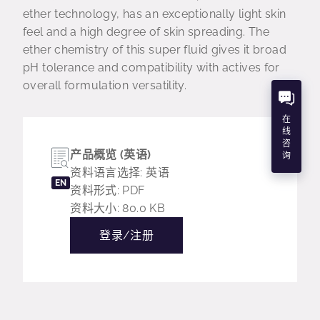
ether technology, has an exceptionally light skin
feel and a high degree of skin spreading. The
ether chemistry of this super fluid gives it broad
pH tolerance and compatibility with actives for
overall formulation versatility.
在
线
咨
产品概览 (英语)
询
资料语言选择: 英语
EN
资料形式: PDF
资料大小: 80.0 KB
登录/注册