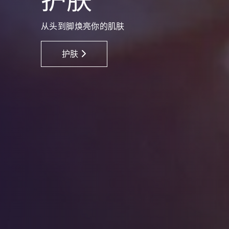
护肤
护发
防晒
适用于所有发质的健康亮泽秀发
高效紫外线防护活性成分
从头到脚焕亮你的肌肤
护发
防晒
护发
防晒
护肤
护肤