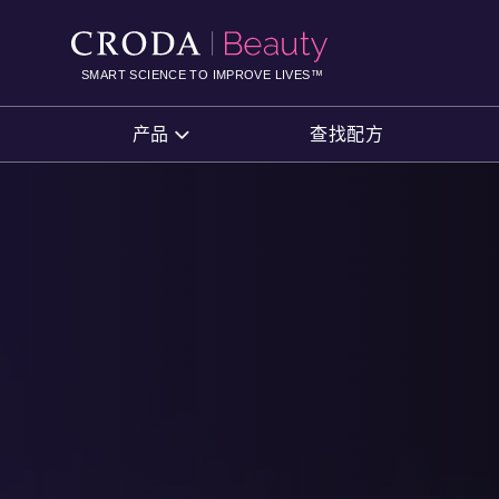
SKIP
SKIP
TO
TO
CONTENT
MENU
SMART SCIENCE TO IMPROVE LIVES™
产品
查找配方