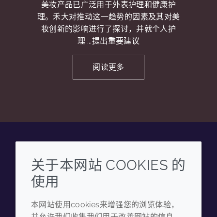
美妆产品已广泛用于外表护理和健康护
理。禾大对推动这一趋势的因素及其对美
妆创新的影响进行了探讨，并就个人护
理....提出重要建议
阅读更多
Wechat
Youku
Zhihu
Tiktok
关于本网站 COOKIES 的
使用
企业
法律信息
本网站使用cookies来增强您的浏览体验，
年度报告
条款和条件
并允许我们收集我们用于改善网站的信息。