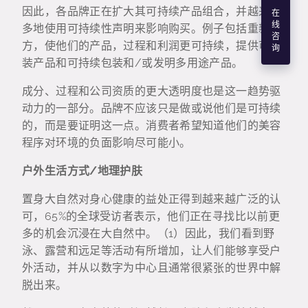
因此，各品牌正在扩大其可持续产品组合，并越来越
在
线
多地使用可持续性声明来影响购买。例子包括重新配
咨
方，使他们的产品，过程和利润更可持续，提供可灌
询
装产品和可持续包装和/或发明多用途产品。
成分、过程和公司资质的更大透明度也是这一趋势驱
动力的一部分。品牌不应该只是做或说他们是可持续
的，而是要证明这一点。消费者希望知道他们的美容
程序对环境的负面影响尽可能小。
户外生活方式/地理护肤
置身大自然对身心健康的益处正得到越来越广泛的认
可，65%的全球受访者表示，他们正在寻找比以前更
多的机会沉浸在大自然中。（1）因此，我们看到野
泳、露营和远足等活动有所增加，让人们能够享受户
外活动，并从以数字为中心且通常很紧张的世界中解
脱出来。