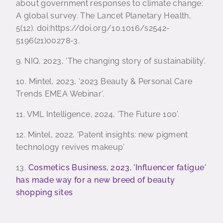
about government responses to climate change:
A global survey. The Lancet Planetary Health,
5(12). doi:https://doi.org/10.1016/s2542-
5196(21)00278-3.
9. NIQ, 2023, ‘The changing story of sustainability’.
10. Mintel, 2023, ‘2023 Beauty & Personal Care
Trends EMEA Webinar’.
11. VML Intelligence, 2024, ‘The Future 100’.
12. Mintel, 2022, ‘Patent insights: new pigment
technology revives makeup’
13.
Cosmetics Business, 2023, 'Influencer fatigue'
has made way for a new breed of beauty
shopping sites