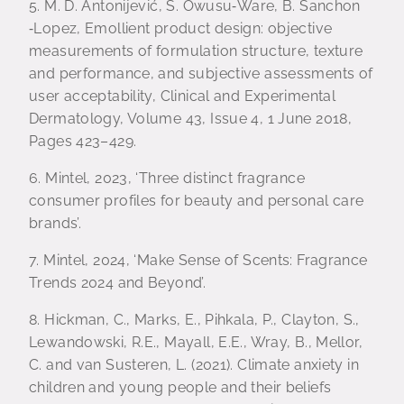
5. M. D. Antonijević, S. Owusu‐Ware, B. Sanchon
‐Lopez, Emollient product design: objective
measurements of formulation structure, texture
and performance, and subjective assessments of
user acceptability, Clinical and Experimental
Dermatology, Volume 43, Issue 4, 1 June 2018,
Pages 423–429.
6. Mintel, 2023, ‘Three distinct fragrance
consumer profiles for beauty and personal care
brands’.
7. Mintel, 2024, ‘Make Sense of Scents: Fragrance
Trends 2024 and Beyond’.
8. Hickman, C., Marks, E., Pihkala, P., Clayton, S.,
Lewandowski, R.E., Mayall, E.E., Wray, B., Mellor,
C. and van Susteren, L. (2021). Climate anxiety in
children and young people and their beliefs