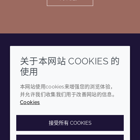
Wechat
Youku
Zhihu
Tiktok
关于本网站 COOKIES 的
使用
企业
法律信息
本网站使用cookies来增强您的浏览体验，
年度报告
条款和条件
并允许我们收集我们用于改善网站的信息。
可持续发展报告
隐私政策
Cookies
禾大集团
可访问性声明
Cookie政策
接受所有 COOKIES