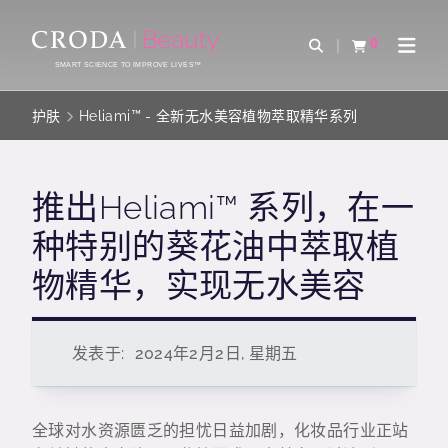
SKIP
SKIP
TO
TO
0
Open Search
查看购物车
Open 
CONTENT
MENU
SMART SCIENCE TO IMPROVE LIVES™
护肤
Heliami™ - 全新无水美容植物萃取精华系列
推出Heliami™ 系列，在一
种特别的葵花油中萃取植
物精华，实现无水美容
发表于:
2024年2月2日, 星期五
全球对水资源匮乏的担忧日益加剧，化妆品行业正站