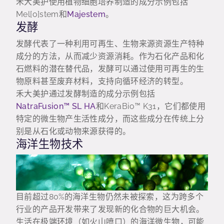
禾大美护使用植物细胞培养制造的成分示例包括
Mel[o]stem和
Majestem
。
发酵
发酵代表了一种利用可再生、生物来源资源生产特种
成分的方法，从而减少资源消耗。作为石化产品和化
石燃料的潜在替代品，发酵可以通过使用可再生的生
物原料甚至废弃材料，支持向循环经济的转型。
禾大美护通过发酵制造的成分示例包括
NatraFusion™ SL HA
和KeraBio™ K31，它们都使用
特定的微生物产生活性成分，而这些成分在传统上分
别是从石化或动物来源获得的。
海洋生物技术
目前超过80%的海洋生物仍然未被探索，这为跨多个
行业的产品开发带来了发现新的化合物的巨大机会。
生活在极端环境（如火山喷口）的海洋微生物，可能