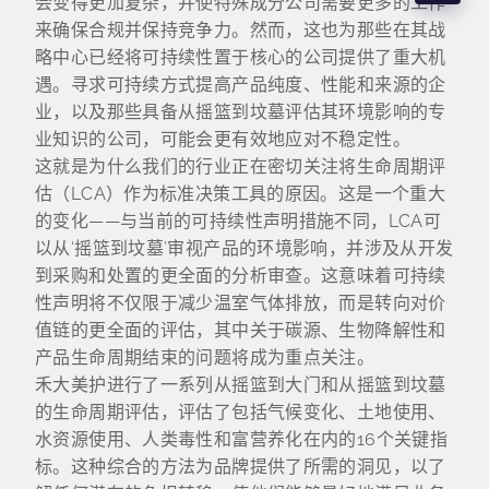
会变得更加复杂，并使特殊成分公司需要更多的工作
来确保合规并保持竞争力。然而，这也为那些在其战
略中心已经将可持续性置于核心的公司提供了重大机
遇。寻求可持续方式提高产品纯度、性能和来源的企
业，以及那些具备从摇篮到坟墓评估其环境影响的专
业知识的公司，可能会更有效地应对不稳定性。
这就是为什么我们的行业正在密切关注将生命周期评
估（LCA）作为标准决策工具的原因。这是一个重大
的变化——与当前的可持续性声明措施不同，LCA可
以从‘摇篮到坟墓’审视产品的环境影响，并涉及从开发
到采购和处置的更全面的分析审查。这意味着可持续
性声明将不仅限于减少温室气体排放，而是转向对价
值链的更全面的评估，其中关于碳源、生物降解性和
产品生命周期结束的问题将成为重点关注。
禾大美护进行了一系列从摇篮到大门和从摇篮到坟墓
的生命周期评估，评估了包括气候变化、土地使用、
水资源使用、人类毒性和富营养化在内的16个关键指
标。这种综合的方法为品牌提供了所需的洞见，以了