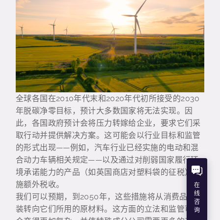
全球各国在2010年代末和2020年代初所接受的2030
年脱碳净零目标，预计大多数国家将无法实现。因
此，各国政府预计会将压力转嫁给企业，要求它们采
取行动并提供解决方案。这可能会以行业目标和监管
的形式出现——例如，汽车行业已经实施的电动和混
合动力车辆相关规定——以及通过对削弱国家履行环
境承诺能力的产品（如英国商店对塑料袋的征税）实
施额外税收。
在
线
我们可以预期，到2050年，这些措施将从消费品的包
咨
装转向它们所用的原材料。这方面的立法和监管可能
询