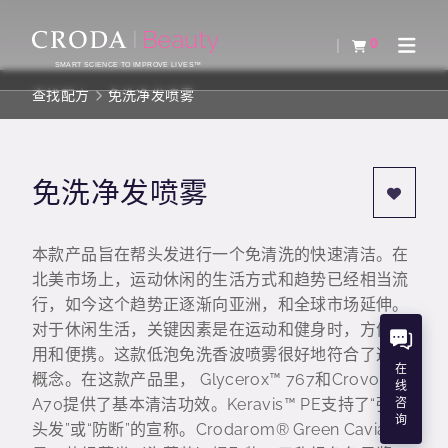
SKIP
SKIP
TO
TO
0
查看购物车
Open 
CONTENT
MENU
SMART SCIENCE TO IMPROVE LIVES™
查找配方
免洗净发喷雾
免洗净发喷雾
本款产品旨在帮头发进行一个免清洗的快速清洁。在
北美市场上，运动休闲的生活方式和趋势已经相当流
行，如今这个趋势正逐渐向亚洲，和全球市场延伸。
对于休闲生活，关键因素是在运动和健身时，方便使
用和便携。这款低泡免洗香波喷雾很好地符合了这一
在
概念。在这款产品里， Glycerox™ 767和Crovol™
线
A70提供了基本清洁功效。Keravis™ PE支持了“强韧
咨
询
头发”或“防断”的宣称。Crodarom® Green Caviar则