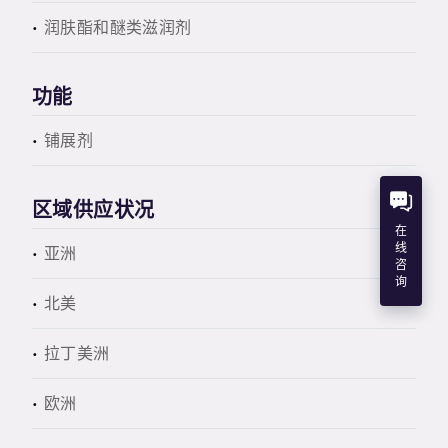
润肤酯和醚类滋润剂
功能
铺展剂
区域供应状况
在
线
亚洲
咨
询
北美
拉丁美洲
欧洲