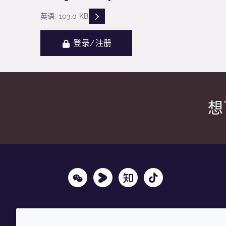
READ DESCRIPTIONS
英语: 103.0 KB
登录/注册
想
Wechat
Youku
Zhihu
Tiktok