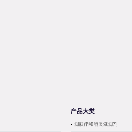
产品大类
润肤酯和醚类滋润剂