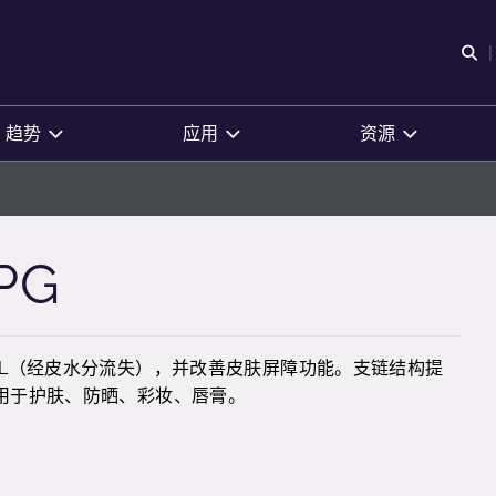
O
趋势
应用
资源
PG
WL（经皮水分流失），并改善皮肤屏障功能。支链结构提
用于护肤、防晒、彩妆、唇膏。