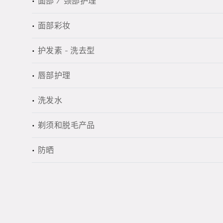
面部 / 颈部护理
面部彩妆
护发素 - 洗去型
唇部护理
洗发水
剃须和脱毛产品
防晒