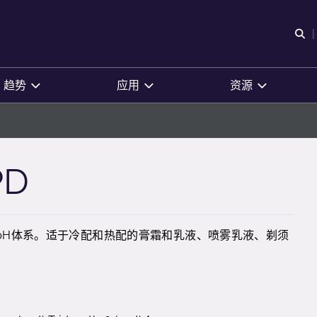
O
趋势
应用
资源
PD
pH体系。适于冷配和热配的膏霜和乳液、喷雾乳液、剃须