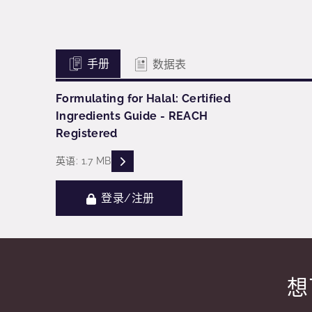
手册
数据表
Formulating for Halal: Certified
Ingredients Guide - REACH
Registered
READ DESCRIPTIONS
英语: 1.7 MB
登录/注册
想