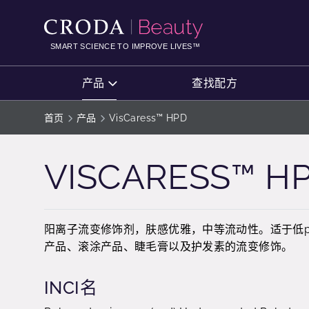
SKIP
SKIP
TO
TO
CONTENT
MENU
SMART SCIENCE TO IMPROVE LIVES™
产品
查找配方
首页
产品
VisCaress™ HPD
VISCARESS™ H
阳离子流变修饰剂，肤感优雅，中等流动性。适于低
产品、滚涂产品、睫毛膏以及护发素的流变修饰。
INCI名