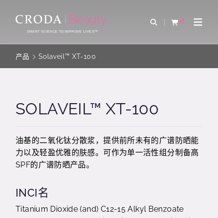
SKIP
SKIP
TO
TO
0
Open Search
查看购物车
Open 
CONTENT
MENU
SMART SCIENCE TO IMPROVE LIVES™
产品
Solaveil™ XT-100
SOLAVEIL™ XT-100
油基的二氧化钛分散浆，提供前所未有的广谱防晒能
力以及轻盈优雅的肤感。可作为单一活性组分制备高
SPF的广谱防晒产品。
INCI名
Titanium Dioxide (and) C12-15 Alkyl Benzoate