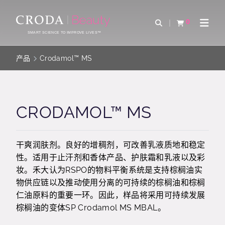
SKIP
SKIP
TO
TO
0
Open Search
查看购物车
Open 
CONTENT
MENU
SMART SCIENCE TO IMPROVE LIVES™
产品
Crodamol™ MS
CRODAMOL™ MS
干爽润肤剂。良好的增稠剂，可改善乳液质地和稳定
性。适用于止汗剂和香体产品、护肤霜和乳液以及彩
妆。禾大认为RSPO的物料平衡系统是支持棕榈油实
物供应链以及推动使用分离的可持续的棕榈油和棕榈
仁油原料的重要一环。因此，样品将采用可持续发展
棕榈油的变体SP Crodamol MS MBAL。