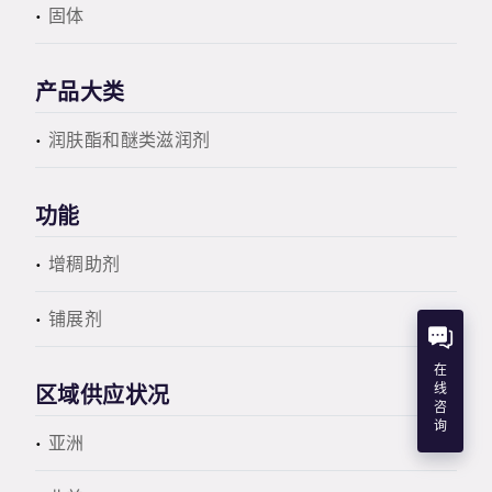
固体
产品大类
润肤酯和醚类滋润剂
功能
增稠助剂
铺展剂
在
线
区域供应状况
咨
询
亚洲