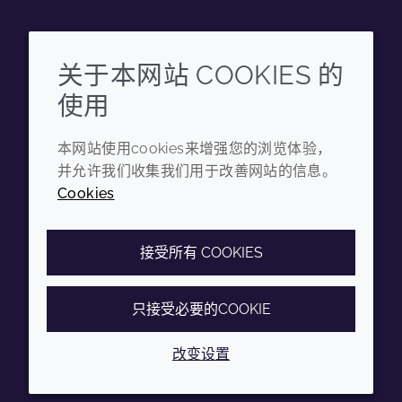
Wechat
Youku
Zhihu
Tiktok
关于本网站 COOKIES 的
使用
企业
法律信息
本网站使用cookies来增强您的浏览体验，
年度报告
条款和条件
并允许我们收集我们用于改善网站的信息。
可持续发展报告
隐私政策
Cookies
禾大集团
可访问性声明
Cookie政策
接受所有 COOKIES
只接受必要的COOKIE
© 2026 Croda International Plc
沪ICP备2020025271号-12
改变设置
沪公网安备31010502007028号