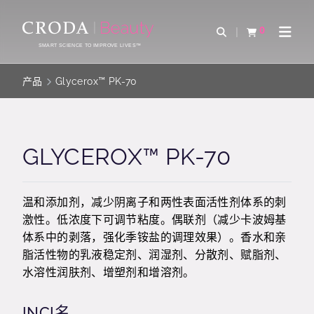
SKIP
SKIP
TO
TO
0
Open Search
查看购物车
Open 
CONTENT
MENU
SMART SCIENCE TO IMPROVE LIVES™
产品
Glycerox™ PK-70
GLYCEROX™ PK-70
温和添加剂，减少阴离子和两性表面活性剂体系的刺
激性。低浓度下可调节粘度。偶联剂（减少卡波姆基
体系中的剥落，强化季铵盐的调理效果）。香水和亲
脂活性物的乳液稳定剂、润湿剂、分散剂、赋脂剂、
水溶性润肤剂、增塑剂和增溶剂。
INCI名