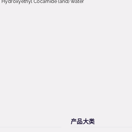
-2 Hydroxyethyl Cocamide (and) Water
产品大类