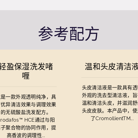
参考配方
轻盈保湿洗发啫
温和头皮清洁
喱
头皮清洁液是一款具有透
外观的洗去型清洁液，旨
这是一款外观透明纯净，具
温和清洁头皮，并滋润舒
有优异清洁效果与调理效果
头皮皮肤。本产品中，使
的无硫酸盐洗发配方。
了CromollientTM...
Crodafos™ HCE通过与阳
离子聚合物的协同作用，提
高香波的调理性...