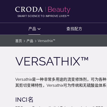
SKIP
SKIP
TO
TO
CONTENT
MENU
SMART SCIENCE TO IMPROVE LIVES™
产品
查找配方
首页
产品
Versathix™
VERSATHIX™
Versathix是一种非常多用途的流变修饰剂，可
其剪切变稀特性，Versathix可为传统和无硫酸
INCI名