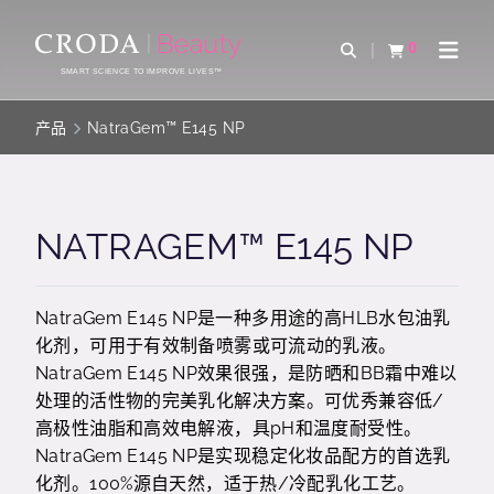
SKIP
SKIP
TO
TO
0
Open Search
查看购物车
Open 
CONTENT
MENU
SMART SCIENCE TO IMPROVE LIVES™
产品
NatraGem™ E145 NP
NATRAGEM™ E145 NP
NatraGem E145 NP是一种多用途的高HLB水包油乳
化剂，可用于有效制备喷雾或可流动的乳液。
NatraGem E145 NP效果很强，是防晒和BB霜中难以
处理的活性物的完美乳化解决方案。可优秀兼容低/
高极性油脂和高效电解液，具pH和温度耐受性。
NatraGem E145 NP是实现稳定化妆品配方的首选乳
化剂。100%源自天然，适于热/冷配乳化工艺。