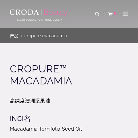
SKIP
SKIP
TO
TO
0
Open Search
查看购物车
Open 
CONTENT
MENU
SMART SCIENCE TO IMPROVE LIVES™
产品
cropure macadamia
CROPURE™
MACADAMIA
高纯度澳洲坚果油
INCI名
Macadamia Ternifolia Seed Oil