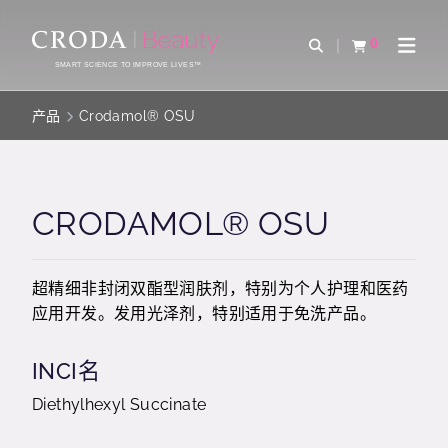
SKIP
SKIP
TO
TO
0
Open Search
查看购物车
Open 
CONTENT
MENU
SMART SCIENCE TO IMPROVE LIVES™
产品
Crodamol® OSU
CRODAMOL® OSU
超精细非封闭双酯型润肤剂，特别为个人护理和医药
应用开发。发用光泽剂，特别适用于免洗产品。
INCI名
Diethylhexyl Succinate