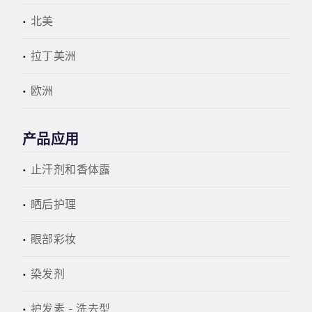
北美
拉丁美洲
欧洲
产品应用
止汗剂和香体露
晒后护理
眼部彩妆
染发剂
护发素 - 洗去型