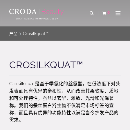
SKIP
SKIP
TO
TO
0
Open Search
查看购物车
Open 
CONTENT
MENU
SMART SCIENCE TO IMPROVE LIVES™
产品
Crosilkquat™
CROSILKQUAT™
Crosilkquat是基于季氨化的丝氨酸，在低浓度下对头
发表面具有优异的亲和性，从而改善其柔软度、质地
和可处理特性。蚕丝以奢华、雅致、光滑和光泽著
称。我们的蚕丝蛋白洐生物不仅满足市场标签的宣
称，而且具有优异的功能特性以满足当今护发产品的
需求。