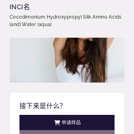
INCI名
Cocodimonium Hydroxypropyl Silk Amino Acids
(and) Water (aqua)
接下来是什么？
申请样品