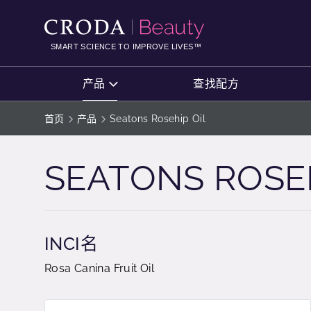
SKIP
SKIP
TO
TO
CONTENT
MENU
SMART SCIENCE TO IMPROVE LIVES™
产品
查找配方
首页
产品
Seatons Rosehip Oil
SEATONS ROSEH
INCI名
Rosa Canina Fruit Oil