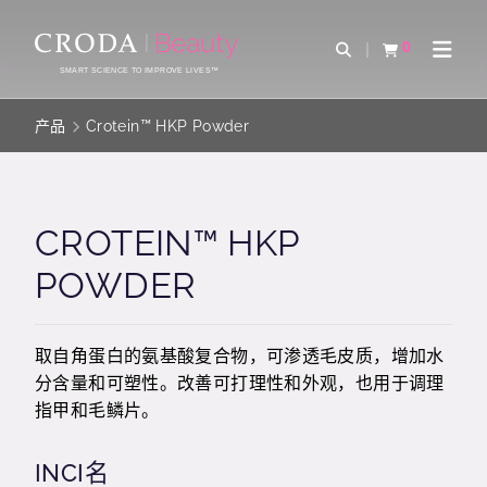
SKIP
SKIP
TO
TO
0
Open Search
查看购物车
Open 
CONTENT
MENU
SMART SCIENCE TO IMPROVE LIVES™
产品
Crotein™ HKP Powder
CROTEIN™ HKP
POWDER
取自角蛋白的氨基酸复合物，可渗透毛皮质，增加水
分含量和可塑性。改善可打理性和外观，也用于调理
指甲和毛鳞片。
INCI名