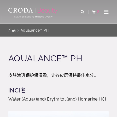
SKIP
SKIP
TO
TO
0
Open Search
查看购物车
Open 
CONTENT
MENU
SMART SCIENCE TO IMPROVE LIVES™
产品
Aqualance™ PH
AQUALANCE™ PH
皮肤渗透保护保湿霜，让各皮层保持最佳水分。
INCI名
Water (Aqua) (and) Erythritol (and) Homarine HCl