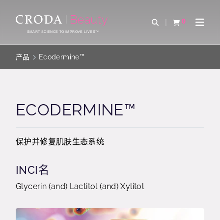
SKIP
SKIP
TO
TO
0
Open Search
查看购物车
Open 
CONTENT
MENU
SMART SCIENCE TO IMPROVE LIVES™
产品
Ecodermine™
ECODERMINE™
保护并修复肌肤生态系统
INCI名
Glycerin (and) Lactitol (and) Xylitol