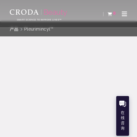
SKIP
SKIP
TO
TO
0
查看购物车
Open 
CONTENT
MENU
SMART SCIENCE TO IMPROVE LIVES™
产品
Pleurimincyl™
PLEURIMINCYL™
药用中国植物活化脂解
INCI名
Butylene Glycol (and) PEG-8 (and) Bupleurum
在
Falcatum (Root) Extract (and) Caffeine
线
咨
询