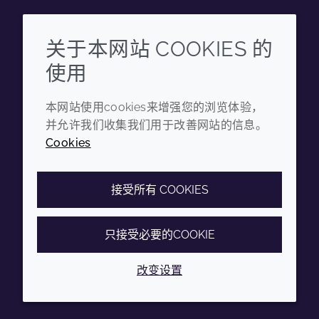
Wechat
Youku
Zhihu
Tiktok
关于本网站 COOKIES 的
使用
企业
法律信息
本网站使用cookies来增强您的浏览体验，
年度报告
条款和条件
并允许我们收集我们用于改善网站的信息。
可持续发展报告
隐私政策
Cookies
禾大集团
可访问性声明
Cookie政策
接受所有 COOKIES
只接受必要的COOKIE
© 2026 Croda International Plc
沪ICP备2020025271号-12
改变设置
沪公网安备31010502007028号