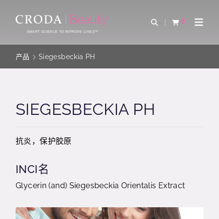
SKIP
SKIP
TO
TO
0
Open Search
查看购物车
Open 
CONTENT
MENU
SMART SCIENCE TO IMPROVE LIVES™
产品
Siegesbeckia PH
SIEGESBECKIA PH
抗炎，保护胶原
INCI名
Glycerin (and) Siegesbeckia Orientalis Extract