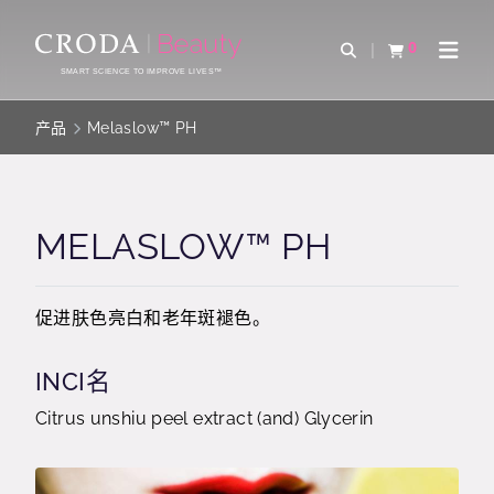
SKIP
SKIP
TO
TO
0
Open Search
查看购物车
Open 
CONTENT
MENU
SMART SCIENCE TO IMPROVE LIVES™
产品
Melaslow™ PH
MELASLOW™ PH
促进肤色亮白和老年斑褪色。
INCI名
Citrus unshiu peel extract (and) Glycerin