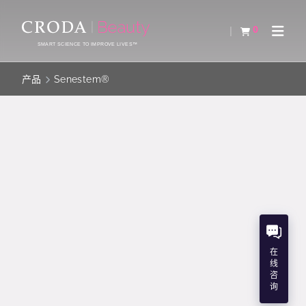
SKIP
SKIP
TO
TO
0
查看购物车
Open 
CONTENT
MENU
SMART SCIENCE TO IMPROVE LIVES™
产品
Senestem®
SENESTEM®
Senestem 效果明显地消退衰老迹象。增强皮肤粘弹
性，亮化老年斑点。舒缓和强化黑素细胞环境，限制
黑色素过多产生。
在
线
INCI名
咨
询
Glycerin (and) Plantago Lanceolata Leaf Extract