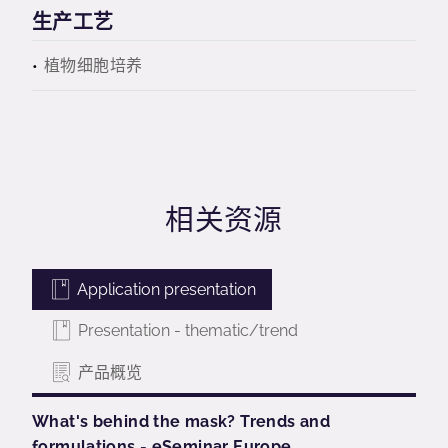
生产工艺
植物细胞培养
相关资源
Application presentation
Presentation - thematic/trend
产品概览
What's behind the mask? Trends and
formulations - eSeminar Europe