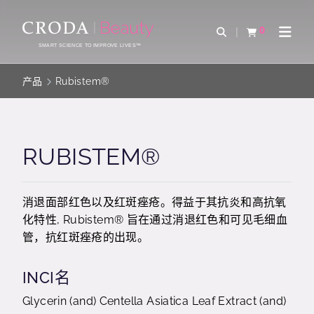
SKIP
SKIP
TO
TO
0
Open Search
查看购物车
Open 
CONTENT
MENU
SMART SCIENCE TO IMPROVE LIVES™
产品
Rubistem®
RUBISTEM®
消退面部红色以及红斑痤疮。得益于其抗炎和高抗氧
化特性, Rubistem® 旨在通过消退红色和可见毛细血
管，抗红斑痤疮的出现。
INCI名
Glycerin (and) Centella Asiatica Leaf Extract (and)