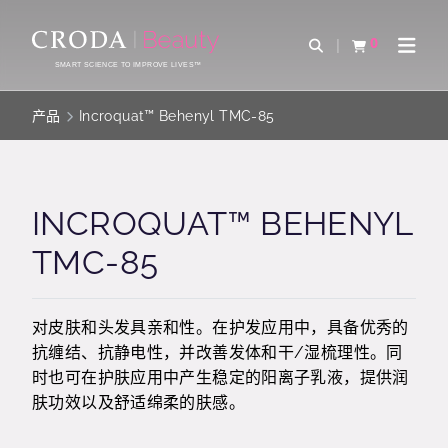
SKIP
SKIP
TO
TO
0
Open Search
查看购物车
Open 
CONTENT
MENU
SMART SCIENCE TO IMPROVE LIVES™
产品
Incroquat™ Behenyl TMC-85
INCROQUAT™ BEHENYL
TMC-85
对皮肤和头发具亲和性。在护发应用中，具备优秀的
抗缠结、抗静电性，并改善发体和干/湿梳理性。同
时也可在护肤应用中产生稳定的阳离子乳液，提供润
肤功效以及舒适绵柔的肤感。