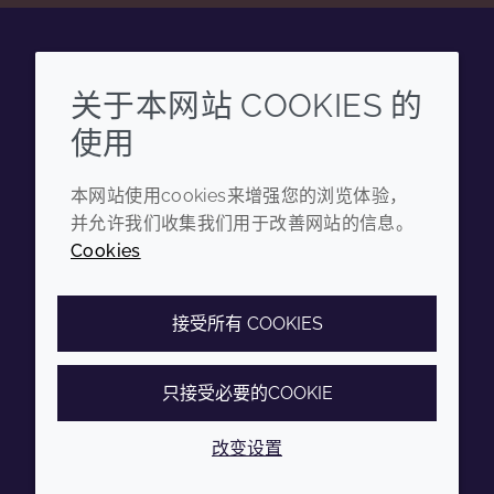
Wechat
Youku
Zhihu
Tiktok
关于本网站 COOKIES 的
使用
企业
法律信息
本网站使用cookies来增强您的浏览体验，
年度报告
条款和条件
并允许我们收集我们用于改善网站的信息。
可持续发展报告
隐私政策
Cookies
禾大集团
可访问性声明
Cookie政策
接受所有 COOKIES
只接受必要的COOKIE
© 2026 Croda International Plc
沪ICP备2020025271号-12
改变设置
沪公网安备31010502007028号