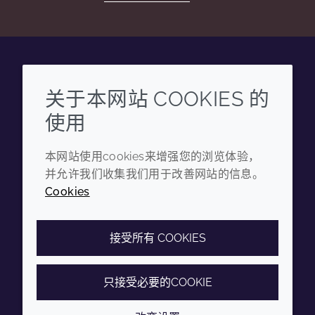
Wechat
Youku
Zhihu
Tiktok
关于本网站 COOKIES 的
使用
企业
法律信息
本网站使用cookies来增强您的浏览体验，
年度报告
条款和条件
并允许我们收集我们用于改善网站的信息。
可持续发展报告
隐私政策
Cookies
禾大集团
可访问性声明
Cookie政策
接受所有 COOKIES
只接受必要的COOKIE
© 2026 Croda International Plc
沪ICP备2020025271号-12