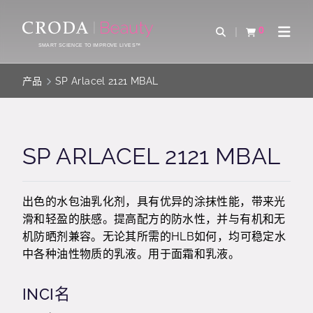
SKIP
SKIP
TO
TO
0
Open Search
查看购物车
Open 
CONTENT
MENU
SMART SCIENCE TO IMPROVE LIVES™
产品
SP Arlacel 2121 MBAL
SP ARLACEL 2121 MBAL
出色的水包油乳化剂，具有优异的涂抹性能，带来光
滑和轻盈的肤感。提高配方的防水性，并与有机和无
机防晒剂兼容。无论其所需的HLB如何，均可稳定水
中各种油性物质的乳液。用于面霜和乳液。
INCI名