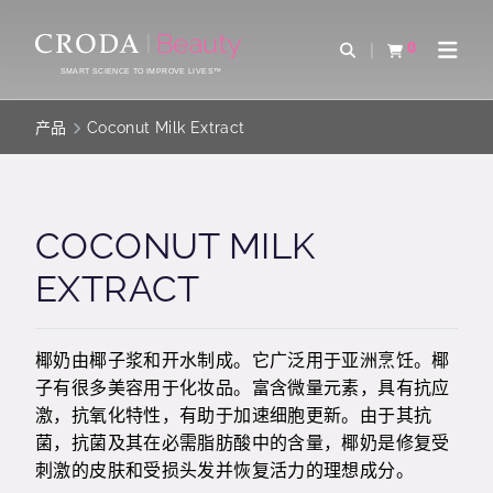
SKIP
SKIP
TO
TO
0
Open Search
查看购物车
Open 
CONTENT
MENU
SMART SCIENCE TO IMPROVE LIVES™
产品
Coconut Milk Extract
COCONUT MILK
EXTRACT
椰奶由椰子浆和开水制成。它广泛用于亚洲烹饪。椰
子有很多美容用于化妆品。富含微量元素，具有抗应
激，抗氧化特性，有助于加速细胞更新。由于其抗
菌，抗菌及其在必需脂肪酸中的含量，椰奶是修复受
刺激的皮肤和受损头发并恢复活力的理想成分。