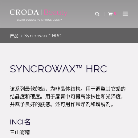
SKIP
SKIP
TO
TO
0
Open Search
查看购物车
Open 
CONTENT
MENU
SMART SCIENCE TO IMPROVE LIVES™
产品
Syncrowax™ HRC
SYNCROWAX™ HRC
该系列最软的蜡，为非晶体结构。用于调整其它蜡的
结晶度和硬度。用于唇膏中可提高涂抹性和光泽度，
并赋予良好的肤感。还可用作悬浮剂和增稠剂。
INCI名
三山嵛精