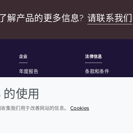
了解产品的更多信息?
请联系我们
企业
法律信息
年度报告
条款和条件
可持续发展报告
隐私政策
S 的使用
禾大集团
可访问性声明
Cookie政策
我们收集我们用于改善网站的信息。
Cookies
© 2026 Croda International Plc
沪ICP备2020025271号-12