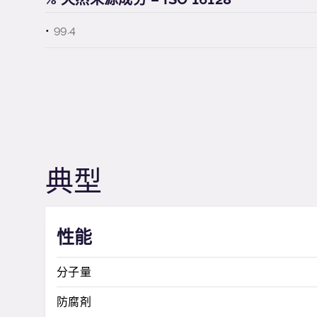
99.4
典型
性能
分子量
防腐剤