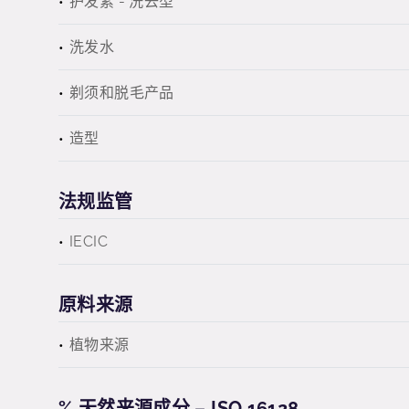
护发素 - 洗去型
洗发水
剃须和脱毛产品
造型
法规监管
IECIC
原料来源
植物来源
% 天然来源成分 – ISO 16128