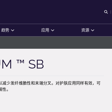
O
趋势
应用
资源
M ™ SB
以减少发纤维脆性和末端分叉。对护肤应用同样有效，可
展性。