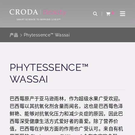
SKIP
SKIP
TO
TO
0
Open Search
查看购物车
Open 
CONTENT
MENU
SMART SCIENCE TO IMPROVE LIVES™
产品
Phytessence™ Wassai
PHYTESSENCE™
WASSAI
巴西莓原产于亚马逊雨林，作为超级水果广受欢迎。
巴西莓以其抗氧化剂含量而闻名，这也是巴西莓色泽
鲜艳、能够对抗氧化压力和减少炎症的原因，因此巴
西莓深受健康生活方式爱好者的喜爱。除了营养价
值，巴西莓在护肤方面的作用也广受认可。来自有机