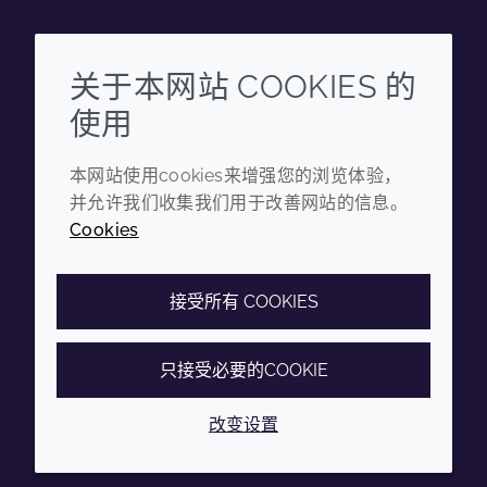
Wechat
Youku
Zhihu
Tiktok
关于本网站 COOKIES 的
使用
企业
法律信息
本网站使用cookies来增强您的浏览体验，
年度报告
条款和条件
并允许我们收集我们用于改善网站的信息。
可持续发展报告
隐私政策
Cookies
禾大集团
可访问性声明
Cookie政策
接受所有 COOKIES
只接受必要的COOKIE
© 2026 Croda International Plc
沪ICP备2020025271号-12
改变设置
沪公网安备31010502007028号