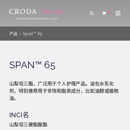
SKIP
SKIP
TO
TO
0
Open Search
查看购物车
Open 
CONTENT
MENU
SMART SCIENCE TO IMPROVE LIVES™
产品
Span™ 65
SPAN™ 65
山梨坦三酯，广泛用于个人护理产品。油包水乳化
剂，特别推荐用于非饱和脂类成分，比如油醇或植物
油。
INCI名
山梨坦三硬脂酸酯