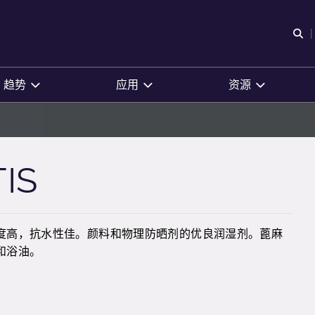
O
趋势
应用
资源
IS
度高，抗水性佳。颜料和物理防晒剂的优良润湿剂。蓖麻
和浴油。