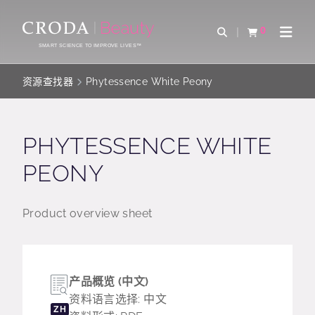
SKIP
SKIP
TO
TO
0
Open Search
查看购物车
Open 
CONTENT
MENU
SMART SCIENCE TO IMPROVE LIVES™
资源查找器
Phytessence White Peony
PHYTESSENCE WHITE
PEONY
Product overview sheet
产品概览 (中文)
资料语言选择: 中文
ZH