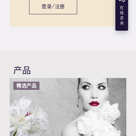
登录/注册
在
线
咨
询
产品
精选产品