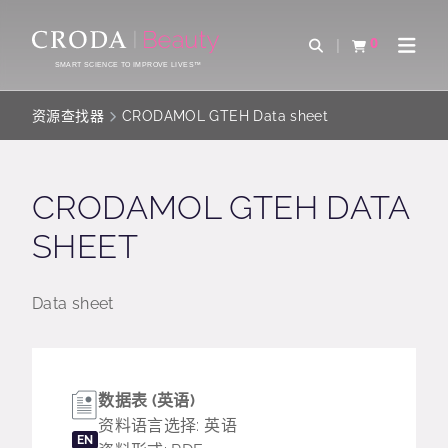
SKIP
SKIP
TO
TO
0
Open Search
查看购物车
Open 
CONTENT
MENU
SMART SCIENCE TO IMPROVE LIVES™
资源查找器
CRODAMOL GTEH Data sheet
CRODAMOL GTEH DATA
SHEET
Data sheet
数据表 (英语)
资料语言选择: 英语
EN