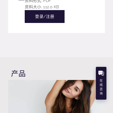
资料形式: PDF
资料大小: 112.0 KB
登录/注册
产品
在
线
咨
询