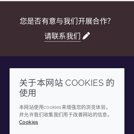
您是否有意与我们开展合作？
请联系我们
Wechat
Youku
Zhihu
Tiktok
关于本网站 COOKIES 的
使用
企业
法律信息
本网站使用cookies来增强您的浏览体验，
年度报告
条款和条件
并允许我们收集我们用于改善网站的信息。
可持续发展报告
隐私政策
Cookies
禾大集团
可访问性声明