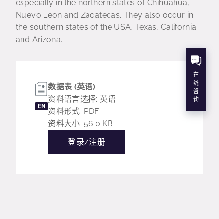
especially in the northern states of Chihuahua,
Nuevo Leon and Zacatecas. They also occur in
the southern states of the USA, Texas, California
and Arizona.
在
线
数据表 (英语)
咨
资料语言选择: 英语
询
EN
资料形式: PDF
资料大小: 56.0 KB
登录/注册