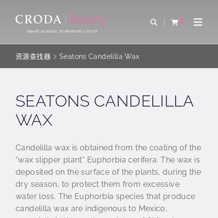
SKIP
SKIP
TO
TO
0
Open Search
查看购物车
Open 
CONTENT
MENU
SMART SCIENCE TO IMPROVE LIVES™
资源查找器
Seatons Candelilla Wax
SEATONS CANDELILLA
WAX
Candelilla wax is obtained from the coating of the
“wax slipper plant” Euphorbia cerifera. The wax is
deposited on the surface of the plants, during the
dry season, to protect them from excessive
water loss. The Euphorbia species that produce
candelilla wax are indigenous to Mexico,