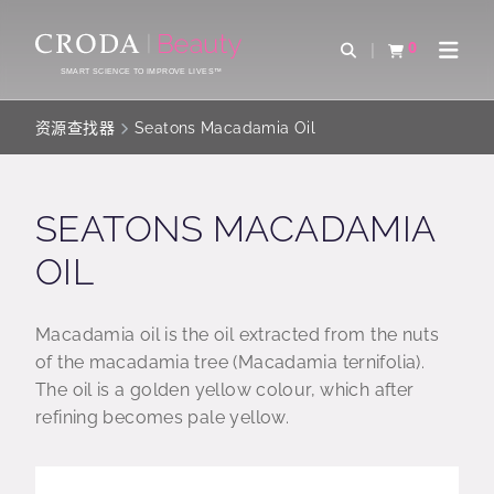
SKIP
SKIP
TO
TO
0
Open Search
查看购物车
Open 
CONTENT
MENU
SMART SCIENCE TO IMPROVE LIVES™
资源查找器
Seatons Macadamia Oil
SEATONS MACADAMIA
OIL
Macadamia oil is the oil extracted from the nuts
of the macadamia tree (Macadamia ternifolia).
The oil is a golden yellow colour, which after
refining becomes pale yellow.