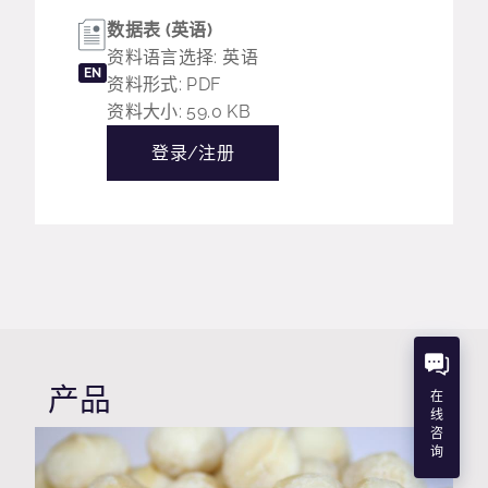
数据表 (英语)
资料语言选择: 英语
EN
资料形式: PDF
资料大小: 59.0 KB
登录/注册
产品
在
线
咨
询