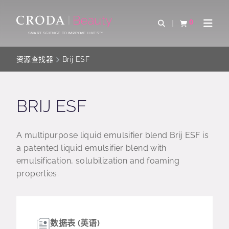
SKIP
SKIP
TO
TO
0
Open Search
查看购物车
Open 
CONTENT
MENU
SMART SCIENCE TO IMPROVE LIVES™
资源查找器
Brij ESF
BRIJ ESF
A multipurpose liquid emulsifier blend Brij ESF is
a patented liquid emulsifier blend with
emulsification, solubilization and foaming
properties.
数据表 (英语)