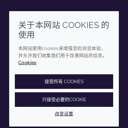
Wechat
Youku
Zhihu
Tiktok
关于本网站 COOKIES 的
使用
企业
法律信息
本网站使用cookies来增强您的浏览体验，
年度报告
条款和条件
并允许我们收集我们用于改善网站的信息。
可持续发展报告
隐私政策
Cookies
禾大集团
可访问性声明
Cookie政策
接受所有 COOKIES
只接受必要的COOKIE
© 2026 Croda International Plc
沪ICP备2020025271号-12
改变设置
沪公网安备31010502007028号