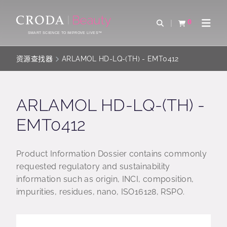
SKIP
SKIP
TO
TO
0
Open Search
查看购物车
Open 
CONTENT
MENU
SMART SCIENCE TO IMPROVE LIVES™
资源查找器
ARLAMOL HD-LQ-(TH) - EMT0412
ARLAMOL HD-LQ-(TH) -
EMT0412
Product Information Dossier contains commonly
requested regulatory and sustainability
information such as origin, INCI, composition,
impurities, residues, nano, ISO16128, RSPO.