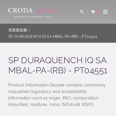
SKIP
SKIP
TO
TO
0
Open Search
查看购物车
Open 
CONTENT
MENU
SMART SCIENCE TO IMPROVE LIVES™
资源查找器
SP DURAQUENCH IQ SA MBAL-PA-(RB) - PT04551
SP DURAQUENCH IQ SA
MBAL-PA-(RB) - PT04551
Product Information Dossier contains commonly
requested regulatory and sustainability
information such as origin, INCI, composition,
impurities, residues, nano, ISO16128, RSPO.