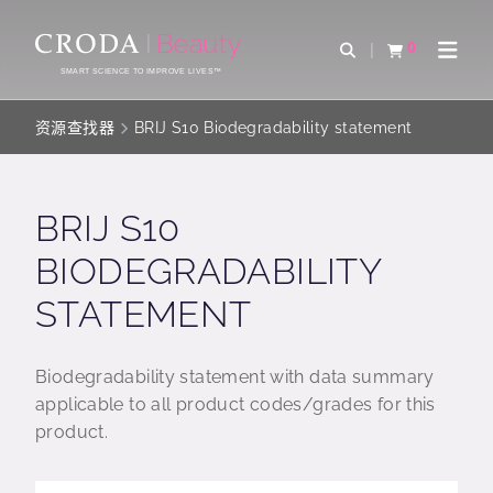
SKIP
SKIP
TO
TO
0
Open Search
查看购物车
Open 
CONTENT
MENU
SMART SCIENCE TO IMPROVE LIVES™
资源查找器
BRIJ S10 Biodegradability statement
BRIJ S10
BIODEGRADABILITY
STATEMENT
Biodegradability statement with data summary
applicable to all product codes/grades for this
product.