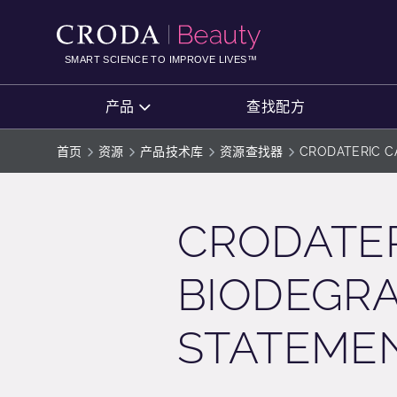
SKIP
SKIP
TO
TO
CONTENT
MENU
SMART SCIENCE TO IMPROVE LIVES™
产品
查找配方
首页
资源
产品技术库
资源查找器
CRODATERIC CAS
CRODATER
BIODEGRA
STATEME