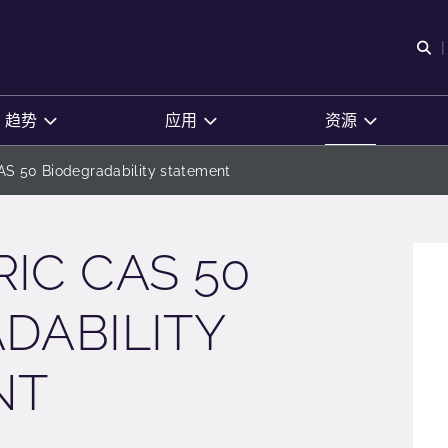
O
趋势
应用
资源
 50 Biodegradability statement
IC CAS 50
DABILITY
NT