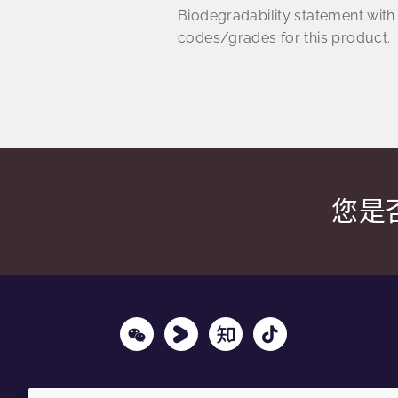
Biodegradability statement with
codes/grades for this product.
您是
Wechat
Youku
Zhihu
Tiktok